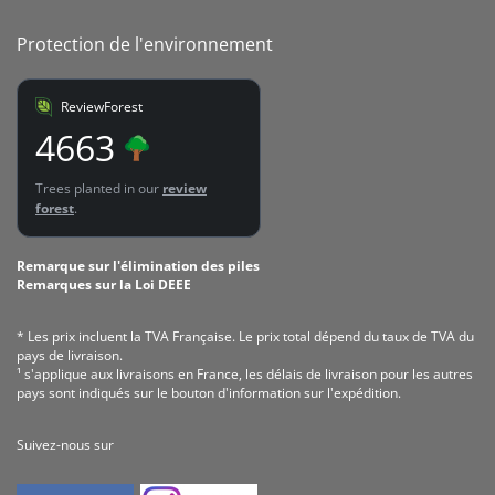
Protection de l'environnement
ReviewForest
4663
Trees planted in our
review
forest
.
Remarque sur l'élimination des piles
Remarques sur la Loi DEEE
* Les prix incluent la TVA Fran­çaise. Le prix total dépend du taux de TVA du
pays de livraison.
¹ s'applique aux livraisons en France, les délais de livraison pour les autres
pays sont indiqués sur le bouton d'information sur l'expédition.
Suivez-nous sur