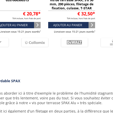
0557000500513
Vis de terrasse SPAX, 5 x 50
mm, 200 pièces, filetage de
fixation, culasse, T-STAR
plus T25, pointe CUT -
€ 20,78*
€ 32,50*
0537000500503
TVA incluse, hors frais de port
TVA incluse, hors frais de port
AJOUTER AU PANIER
AJOUTER AU PANIER
Livraison sous 15-21 jours ouvrés¹
Livraison sous 15-21 jours ouvrés¹
xydable SPAX
s aborder ici à titre d'exemple le problème de l'humidité stagnante
r que très lentement, voire pas du tout. Si vous souhaitez éviter 
le grâce à notre « vis pour terrasse SPAX Alu » très spéciale.
t ici également d'un filetage en deux parties, à la différence que l