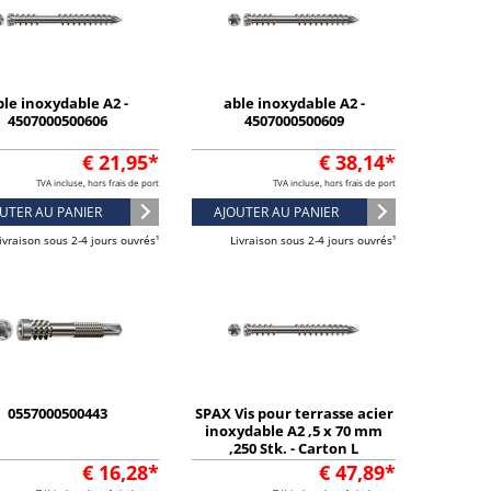
ble inoxydable A2 -
able inoxydable A2 -
4507000500606
4507000500609
€ 21,95*
€ 38,14*
TVA incluse, hors frais de port
TVA incluse, hors frais de port
UTER AU PANIER
AJOUTER AU PANIER
ivraison sous 2-4 jours ouvrés¹
Livraison sous 2-4 jours ouvrés¹
0557000500443
SPAX Vis pour terrasse acier
inoxydable A2 ,5 x 70 mm
,250 Stk. - Carton L
€ 16,28*
€ 47,89*