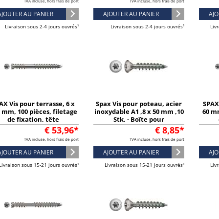
TVA incluse, hors frais de port
TVA incluse, hors frais de port
AJOUTER AU PANIER
AJOUTER AU PANIER
AJO
Livraison sous 2-4 jours ouvrés¹
Livraison sous 2-4 jours ouvrés¹
Liv
AX Vis pour terrasse, 6 x
Spax Vis pour poteau, acier
SPAX 
 mm, 100 pièces, filetage
inoxydable A1 ,8 x 50 mm ,10
60 mm
de fixation, tête
Stk. - Boîte pour
indrique, T-STAR plus T25
connecteurs bois
cylin
€ 53,96*
€ 8,85*
- 0538000601003
TVA incluse, hors frais de port
TVA incluse, hors frais de port
AJOUTER AU PANIER
AJOUTER AU PANIER
AJO
Livraison sous 15-21 jours ouvrés¹
Livraison sous 15-21 jours ouvrés¹
Liv