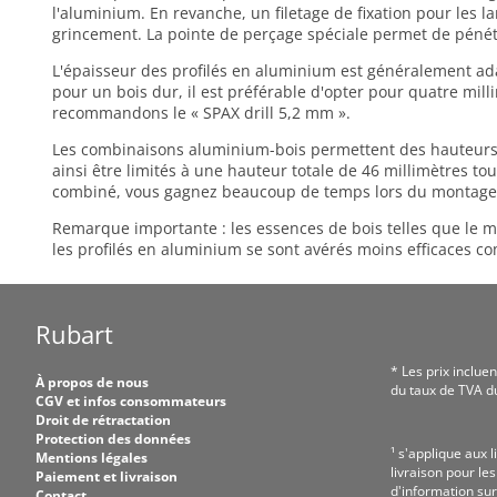
l'aluminium. En revanche, un filetage de fixation pour les la
grincement. La pointe de perçage spéciale permet de pénét
L'épaisseur des profilés en aluminium est généralement ada
pour un bois dur, il est préférable d'opter pour quatre mil
recommandons le « SPAX drill 5,2 mm ».
Les combinaisons aluminium-bois permettent des hauteurs d
ainsi être limités à une hauteur totale de 46 millimètres tou
combiné, vous gagnez beaucoup de temps lors du montage
Remarque importante : les essences de bois telles que le m
les profilés en aluminium se sont avérés moins efficaces c
Rubart
* Les prix incluen
À propos de nous
du taux de TVA du
CGV et infos consommateurs
Droit de rétractation
Protection des données
¹ s'applique aux l
Mentions légales
livraison pour le
Paiement et livraison
d'information sur
Contact