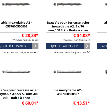
able inoxydable A2 -
Spax Vis pour terrasse acier
a
0537000500803
inoxydable A2 ,5 x 70
mm,150 Stk. - Boîte à anse
€ 28,33*
€ 34,08*
TVA incluse, hors frais de port
TVA incluse, hors frais de port
AJOUTER AU PANIER
AJOUTER AU PANIER
AJO
Livraison sous 2-4 jours ouvrés¹
Livraison sous 2-4 jours ouvrés¹
L
X Vis pour terrasse acier
ble inoxydable A2 -
xydable A2,5 x 50 mm,400
4507000500507
Stk. - Boîte à anse
€ 60,01*
€ 13,51*