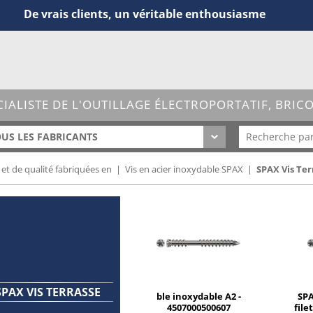
De vrais clients, un véritable enthousiasme
CIALISTE DE L'OUTILLAGE ÉLECTROPORTATIF, BRIC
US LES FABRICANTS
 et de qualité fabriquées en
|
Vis en acier inoxydable SPAX
|
SPAX Vis Ter
SPAX VIS TERRASSE
ble inoxydable A2 -
SPA
4507000500607
file