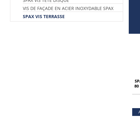
SPAX VIS TÊTE DISQUE
VIS DE FAÇADE EN ACIER INOXYDABLE SPAX
SPAX VIS TERRASSE
SP
80
cyl