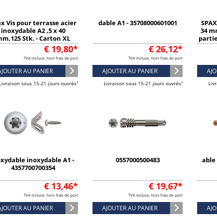
x Vis pour terrasse acier
dable A1 - 35708000601001
SPAX 
inoxydable A2 ,5 x 40
34 mm
m,125 Stk. - Carton XL
partie
€ 19,80*
€ 26,12*
TVA incluse, hors frais de port
TVA incluse, hors frais de port
AJOUTER AU PANIER
AJOUTER AU PANIER
AJO
Livraison sous 15-21 jours ouvrés¹
Livraison sous 15-21 jours ouvrés¹
Liv
xydable inoxydable A1 -
0557000500483
able
4357700700354
€ 13,46*
€ 19,67*
TVA incluse, hors frais de port
TVA incluse, hors frais de port
AJOUTER AU PANIER
AJOUTER AU PANIER
AJO