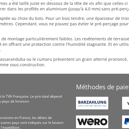
mes a été taillé juste en dessous de la tête de vis afin que celles-c
rer dans les profilés en aluminium (jusqu'à 4,0 mm) sans pré-perç
ptée au choix du bois. Pour un bois tendre, une épaisseur de trois
limètres. Cependant, vous ne pouvez pas éviter le pré-perçage pour
e montage particulièrement faibles. Les revêtements de terrasse s
t en offrant une protection contre l'humidité stagnante. Et en utili
.
assaranduba ou le cumaru présentent un grain alterné prononcé, un 
omme sous-construction.
Méthodes de pai
t la TVA Fran­çaise. Le prix total dépend
 pays de livraison.
ivraisons en France, les délais de
s autres pays sont indiqués sur le bouton
 l'expédition.