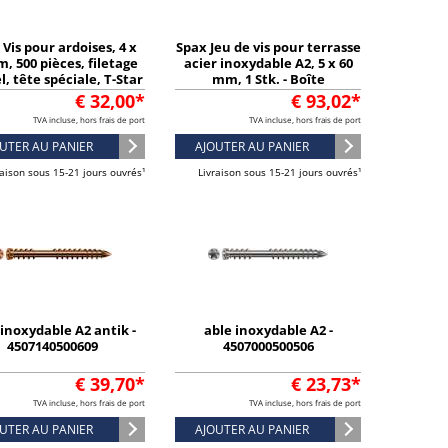
Vis pour ardoises, 4 x
Spax Jeu de vis pour terrasse
, 500 pièces, filetage
acier inoxydable A2, 5 x 60
l, tête spéciale, T-Star
mm, 1 Stk. - Boîte
plus T20, 4CUT -
dassortiment
€ 32,00*
€ 93,02*
35704015801001
TVA incluse, hors frais de port
TVA incluse, hors frais de port
UTER AU PANIER
AJOUTER AU PANIER
raison sous 15-21 jours ouvrés¹
Livraison sous 15-21 jours ouvrés¹
 inoxydable A2 antik -
able inoxydable A2 -
4507140500609
4507000500506
€ 39,70*
€ 23,73*
TVA incluse, hors frais de port
TVA incluse, hors frais de port
UTER AU PANIER
AJOUTER AU PANIER