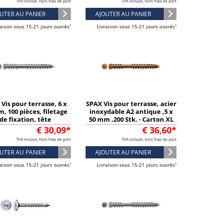
TVA incluse, hors frais de port
TVA incluse, hors frais de port
UTER AU PANIER
AJOUTER AU PANIER
raison sous 15-21 jours ouvrés¹
Livraison sous 15-21 jours ouvrés¹
Vis pour terrasse, 6 x
SPAX Vis pour terrasse, acier
, 100 pièces, filetage
inoxydable A2 antique ,5 x
de fixation, tête
50 mm ,200 Stk. - Carton XL
drique, T-STAR plus T25
€ 30,09*
€ 36,60*
- 0538000600603
TVA incluse, hors frais de port
TVA incluse, hors frais de port
UTER AU PANIER
AJOUTER AU PANIER
raison sous 15-21 jours ouvrés¹
Livraison sous 15-21 jours ouvrés¹