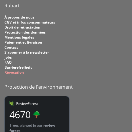
Rubart
À propos de nous
CGV et infos consommateurs
Droit de rétractation
Protection des données
Mentions légales
Paiement et livraison
Contact
S'abonner à la newsletter
Jobs
FAQ
Barrierefreiheit
Révocation
Protection de l'environnement
ReviewForest
4670
Trees planted in our
review
forest
.