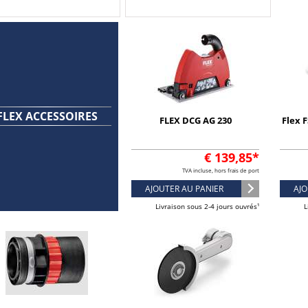
FLEX ACCESSOIRES
FLEX DCG AG 230
Flex F
€ 139,85*
TVA incluse, hors frais de port
AJOUTER AU PANIER
AJO
Livraison sous 2-4 jours ouvrés¹
L