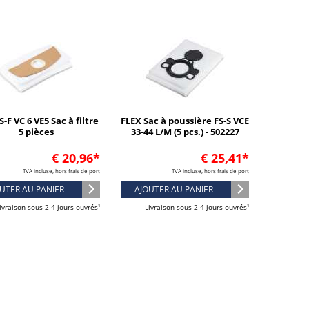
S-F VC 6 VE5 Sac à filtre
FLEX Sac à poussière FS-S VCE
5 pièces
33-44 L/M (5 pcs.) - 502227
€ 20,96*
€ 25,41*
TVA incluse, hors frais de port
TVA incluse, hors frais de port
UTER AU PANIER
AJOUTER AU PANIER
ivraison sous 2-4 jours ouvrés¹
Livraison sous 2-4 jours ouvrés¹