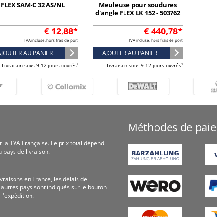
FLEX SAM-C 32 AS/NL
Meuleuse pour soudures
d'angle FLEX LK 152 - 503762
€ 12,88*
€ 440,78*
TVA incluse, hors frais de port
TVA incluse, hors frais de port
AJOUTER AU PANIER
AJOUTER AU PANIER
Livraison sous 9-12 jours ouvrés¹
Livraison sous 9-12 jours ouvrés¹
Méthodes de pai
t la TVA Fran­çaise. Le prix total dépend
 pays de livraison.
ivraisons en France, les délais de
s autres pays sont indiqués sur le bouton
 l'expédition.