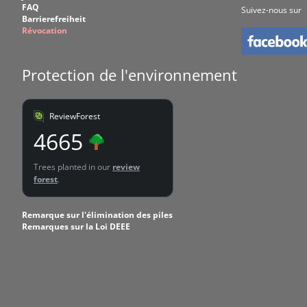
FAQ
Suivez-nous sur
Barrierefreiheit
Révocation
Protection de l'environnement
ReviewForest
4665
Trees planted in our
review
forest
.
Remarque sur l'élimination des piles
Remarques sur la Loi DEEE