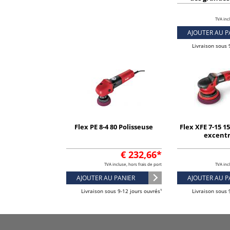
pein
TVA incl
AJOUTER AU P
Livraison sous 
Flex PE 8-4 80 Polisseuse
Flex XFE 7-15 1
excent
€ 232,66*
TVA incluse, hors frais de port
TVA incl
AJOUTER AU PANIER
AJOUTER AU P
Livraison sous 9-12 jours ouvrés¹
Livraison sous 