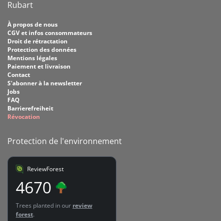
Rubart
À propos de nous
CGV et infos consommateurs
Droit de rétractation
Protection des données
Mentions légales
Paiement et livraison
Contact
S'abonner à la newsletter
Jobs
FAQ
Barrierefreiheit
Révocation
Protection de l'environnement
ReviewForest
4670
Trees planted in our
review
forest
.