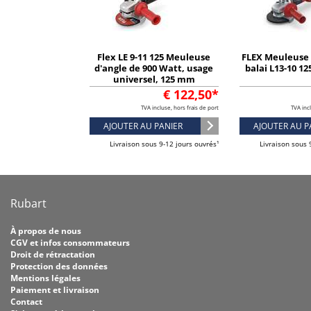
Flex LE 9-11 125 Meuleuse
FLEX Meuleuse 
d'angle de 900 Watt, usage
balai L13-10 12
universel, 125 mm
€ 122,50*
TVA incluse, hors frais de port
TVA incl
AJOUTER AU PANIER
AJOUTER AU P
Livraison sous 9-12 jours ouvrés¹
Livraison sous 
Rubart
À propos de nous
CGV et infos consommateurs
Droit de rétractation
Protection des données
Mentions légales
Paiement et livraison
Contact