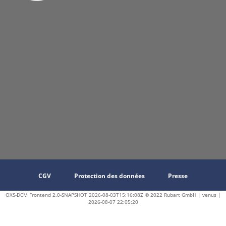
CGV
Protection des données
Presse
OXS-DCM Frontend 2.0-SNAPSHOT 2026-08-03T15:16:08Z © 2022 Rubart GmbH | venus |
2026-08-07 22:05:20