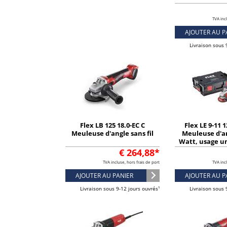
TVA incl
AJOUTER AU P
Livraison sous 
Flex LB 125 18.0-EC C
Flex LE 9-11 
Meuleuse d'angle sans fil
Meuleuse d'a
Watt, usage un
m
€ 264,88*
TVA incluse, hors frais de port
TVA incl
AJOUTER AU PANIER
AJOUTER AU P
Livraison sous 9-12 jours ouvrés¹
Livraison sous 