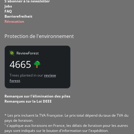
S'abonner à la newsletter
Jobs
FAQ
Barrierefreiheit
Révocation
Protection de l'environnement
ReviewForest
4665
Trees planted in our
review
forest
.
Remarque sur l'élimination des piles
Remarques sur la Loi DEEE
* Les prix incluent la TVA Fran­çaise. Le prix total dépend du taux de TVA du
pays de livraison.
¹ s'applique aux livraisons en France, les délais de livraison pour les autres
pays sont indiqués sur le bouton d'information sur l'expédition.